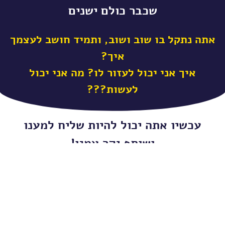
שכבר כולם ישנים
אתה נתקל בו שוב ושוב, ותמיד חושב לעצמך
איך?
איך אני יכול לעזור לו? מה אני יכול
לעשות???
עכשיו אתה יכול להיות שליח למענו
ושותף יקר עמנו!
ישיבת רש"י נוסדה לפני 25 שנה ע"י ראש הישיבה
הרב חיים חייקל זאב מילצקי שליט"א
כדי לתת מענה למצוקת הנוער המתמודד, לנערים שרבים
כבר